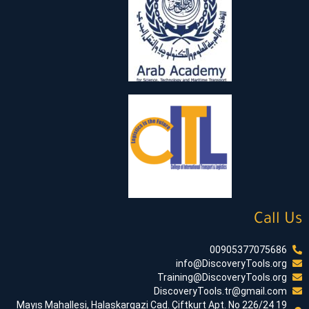
Call Us
00905377075686
info@DiscoveryTools.org
Training@DiscoveryTools.org
DiscoveryTools.tr@gmail.com
19 Mayıs Mahallesi, Halaskargazi Cad. Çiftkurt Apt. No 226/24