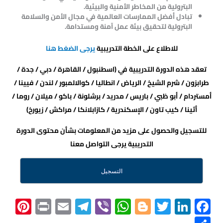
البترولية من المخاطر الأمنية والبيئية.
تبادل أفضل الممارسات العالمية في مجال الأمن والسلامة
البترولية لتحقيق بيئة عمل آمنة ومستدامة.
للاطلاع على الخطة التدريبية
يرجى الضغط هنا
تعقد هذه الدورة التدريبية في (اسطنبول / القاهرة / دبي / جدة /
طرابزون / شرم الشيخ / الرياض / انطاليا / كوالالمبور / لندن / فيينا /
أمستردام / أبو ظبي / باريس / مدريد / برشلونة / باكو / ميلان / روما /
أثينا / كيب تاون / الإسكندرية / كازابلانكا / مراكش / زيورخ)
للتسجيل والحصول على مزيد من المعلومات بشأن محتوى الدورة
التدريبية يرجى التواصل معنا
التسجيل
Pi
Pr
E
Te
Vi
W
Bl
T
Li
F
nt
in
m
le
b
h
o
wi
nk
ac