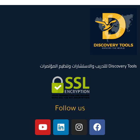
p
Discovery Tools للتدريب والاستشارات وتنظيم المؤتمرات
Follow us
Y
L
I
F
o
i
n
a
u
n
s
c