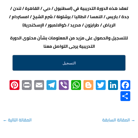
تعقد هذه الدورة التدريبية في (اسطنبول / دبي / القاهرة / لندن /
جدة / باريس / النمسا / انطاليا / برشلونة / شرم الشيخ / امستردام /
الرياض / طرابزون / مدريد / كوالالمبور / الإسكندرية)
للتسجيل والحصول على مزيد من المعلومات بشأن محتوى الدورة
التدريبية يرجى التواصل معنا
التسجيل
Pi
Pr
E
Te
Vi
W
Bl
T
Li
F
nt
in
m
le
b
h
o
wi
nk
ac
S
er
t
ail
gr
er
at
gg
tt
e
e
h
es
a
s
er
er
dI
b
ar
t
m
A
n
o
→
المقالة السابقة
المقالة التالية
←
e
p
ok