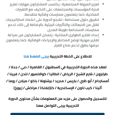
تعزيز المرونة المجتمعية : يكتسب المشاركون مهارات تعزيز
قدرة المؤسسات والمجتمعات على التكيف مع التغيرات
المناخية. كما يتعلمون ممارسات وقائية متقدمة.
تطبيق حلول مستدامة : تشجع الدورة على اعتماد استراتيجيات
تقلل من الانبعاثات والتأثيرات البيئية. بالإضافة إلى ذلك، تدعم
ممارسات الاستدامة طويلة المدى.
إعداد تقارير الطوارئ المناخية : يتمكن المشاركون من صياغة
تقارير مهنية توضح المخاطر والإجراءات الوقائية. كما يتعلمون
عرضها بطرق تدعم صناع القرار.
للاطلاع على الخطة التدريبية
يرجى الضغط هنا
تعقد هذه الدورة التدريبية في (اسطنبول / القاهرة / دبي / جدة /
طرابزون / شرم الشيخ / الرياض / انطاليا / كوالالمبور / لندن / فيينا /
أمستردام / أبو ظبي / باريس / مدريد / برشلونة / باكو / ميلان / روما /
أثينا / كيب تاون / الإسكندرية / كازابلانكا / مراكش / زيورخ)
للتسجيل والحصول على مزيد من المعلومات بشأن محتوى الدورة
التدريبية يرجى التواصل معنا