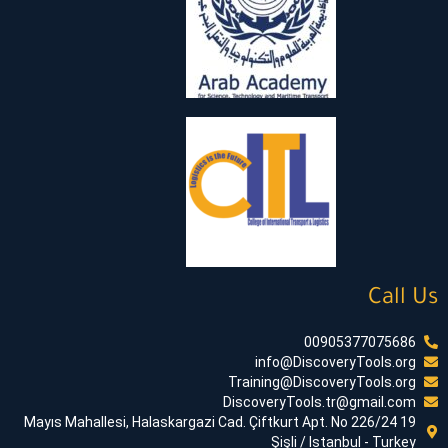
Call Us
00905377075686
info@DiscoveryTools.org
Training@DiscoveryTools.org
DiscoveryTools.tr@gmail.com
19 Mayıs Mahallesi, Halaskargazi Cad. Çiftkurt Apt. No 226/24
Şişli / Istanbul - Turkey