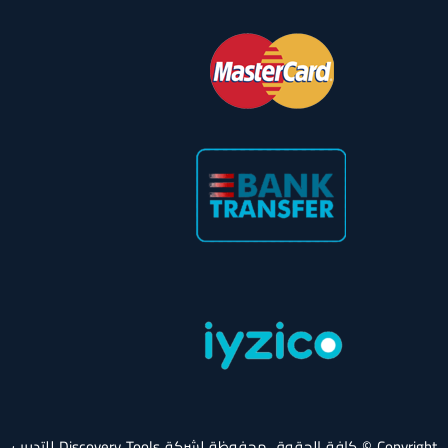
Copyright © كافة الحقوق محفوظة لشركة Discovery Tools للتدريب