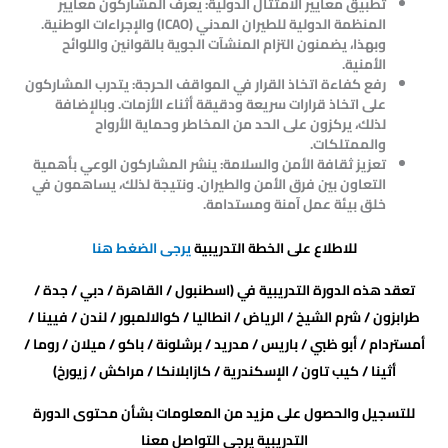
تطبيق معايير الامتثال الدولية: يعرف المشاركون معايير
المنظمة الدولية للطيران المدني (ICAO) والإجراءات الوطنية.
وبهذا، يضمنون التزام المنشآت الجوية بالقوانين واللوائح
الأمنية.
رفع كفاءة اتخاذ القرار في المواقف الحرجة: يتدرب المشاركون
على اتخاذ قرارات سريعة ودقيقة أثناء الأزمات. وبالإضافة
لذلك، يركزون على الحد من المخاطر وحماية الأرواح
والممتلكات.
تعزيز ثقافة الأمن والسلامة: ينشر المشاركون الوعي بأهمية
التعاون بين فرق الأمن والطيران. ونتيجة لذلك، يساهمون في
خلق بيئة عمل آمنة ومستدامة.
للاطلاع على الخطة التدريبية
يرجى الضغط هنا
تعقد هذه الدورة التدريبية في (اسطنبول / القاهرة / دبي / جدة /
طرابزون / شرم الشيخ / الرياض / انطاليا / كوالالمبور / لندن / فيينا /
أمستردام / أبو ظبي / باريس / مدريد / برشلونة / باكو / ميلان / روما /
أثينا / كيب تاون / الإسكندرية / كازابلانكا / مراكش / زيورخ)
للتسجيل والحصول على مزيد من المعلومات بشأن محتوى الدورة
التدريبية يرجى التواصل معنا