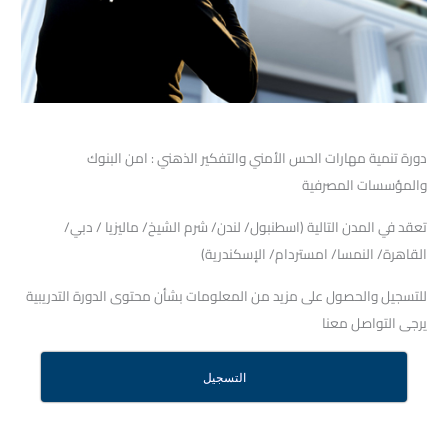
دورة تنمية مهارات الحس الأمني والتفكير الذهني : امن البنوك
والمؤسسات المصرفية
تعقد في المدن التالية (اسطنبول/ لندن/ شرم الشيخ/ ماليزيا / دبي/
القاهرة/ النمسا/ امستردام/ الإسكندرية)
للتسجيل والحصول على مزيد من المعلومات بشأن محتوى الدورة التدريبية
يرجى التواصل معنا
التسجيل