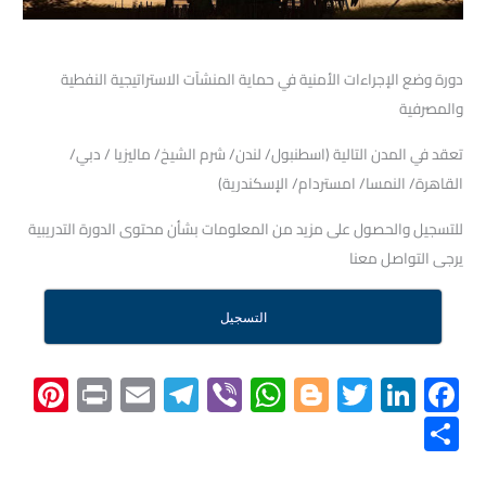
دورة وضع الإجراءات الأمنية في حماية المنشآت الاستراتيجية النفطية
والمصرفية
تعقد في المدن التالية (اسطنبول/ لندن/ شرم الشيخ/ ماليزيا / دبي/
القاهرة/ النمسا/ امستردام/ الإسكندرية)
للتسجيل والحصول على مزيد من المعلومات بشأن محتوى الدورة التدريبية
يرجى التواصل معنا
التسجيل
Pi
Pr
E
Te
Vi
W
Bl
T
Li
F
nt
in
m
le
b
h
o
wi
nk
ac
S
er
t
ail
gr
er
at
gg
tt
e
e
h